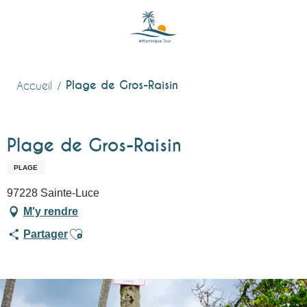
Aller
au
contenu
principal
Plage de Gros-Raisin
Accueil
Plage de Gros-Raisin
PLAGE
97228 Sainte-Luce
M'y rendre
Ajouter aux favoris
Partager