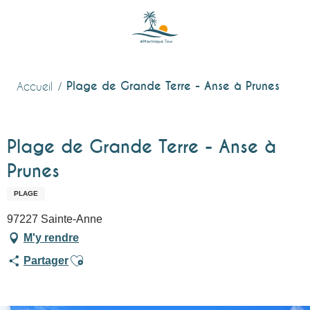
Aller
au
contenu
principal
Plage de Grande Terre - Anse à Prunes
Accueil
Plage de Grande Terre - Anse à
Prunes
PLAGE
97227 Sainte-Anne
M'y rendre
Ajouter aux favoris
Partager