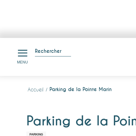
Aller
au
Rechercher
contenu
Recherche
MENU
principal
Parking de la Pointe Marin
Accueil
Parking de la Poi
PARKING