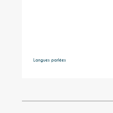
Langues parlées
Langues parlées