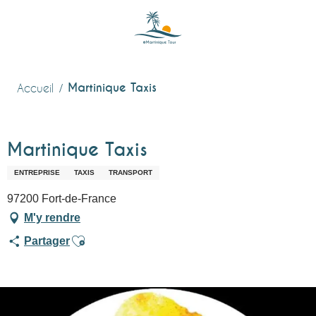
Aller
au
contenu
principal
Martinique Taxis
Accueil
Martinique Taxis
ENTREPRISE
TAXIS
TRANSPORT
97200 Fort-de-France
M'y rendre
Ajouter aux favoris
Partager