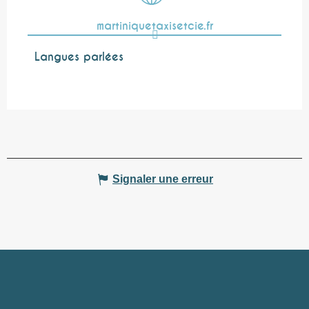
martiniquetaxisetcie.fr
Langues parlées
Langues parlées
Signaler une erreur