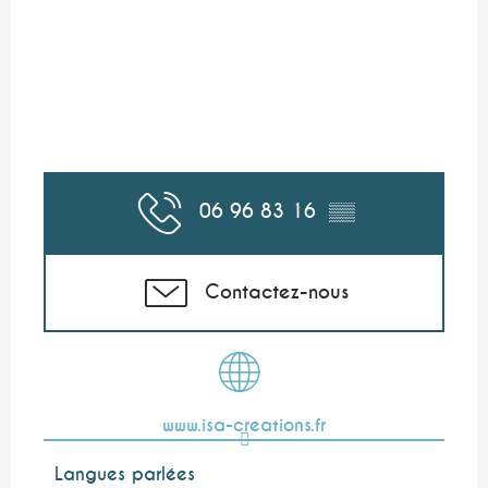
06 96 83 16
▒▒
Contactez-nous
www.isa-creations.fr
Langues parlées
Langues parlées