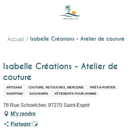
Aller
au
contenu
principal
Isabelle Créations - Atelier de couture
Accueil
Isabelle Créations - Atelier de
couture
ARTISANS
COUTURE, RETOUCHES, MERCERIE
PRÊT-À-PORTER
SHOPPING
SOUVENIRS
VÊTEMENTS POUR HOMME
78 Rue Schoelcher, 97270 Saint-Esprit
M'y rendre
Ajouter aux favoris
Partager