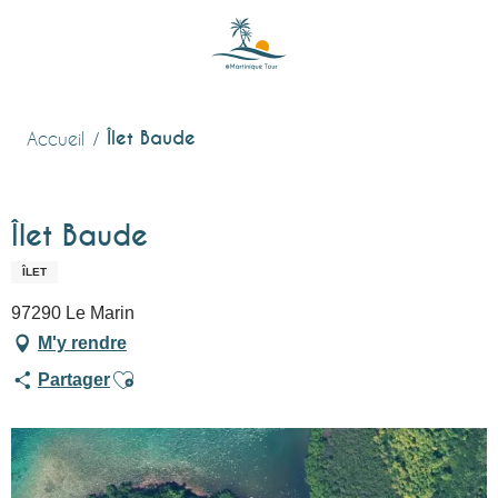
Aller
au
contenu
principal
Îlet Baude
Accueil
Îlet Baude
ÎLET
97290 Le Marin
M'y rendre
Ajouter aux favoris
Partager