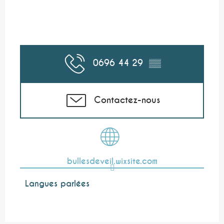
0696 44 29
▒▒
Contactez-nous
bullesdeveil.wixsite.com
Langues parlées
Langues parlées