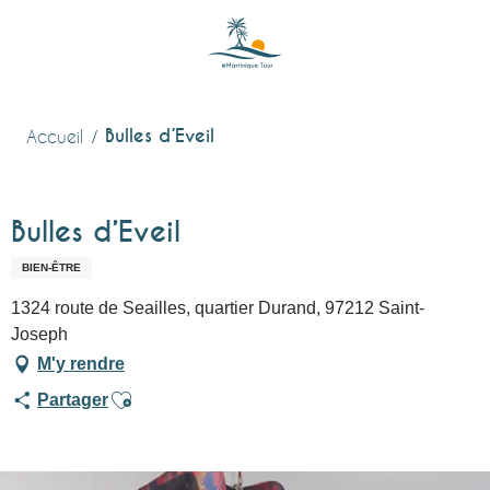
Aller
au
contenu
principal
Bulles d’Eveil
Accueil
Bulles d’Eveil
BIEN-ÊTRE
1324 route de Seailles, quartier Durand, 97212 Saint-
Joseph
M'y rendre
Ajouter aux favoris
Partager