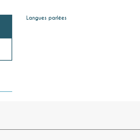
Langues parlées
Langues parlées