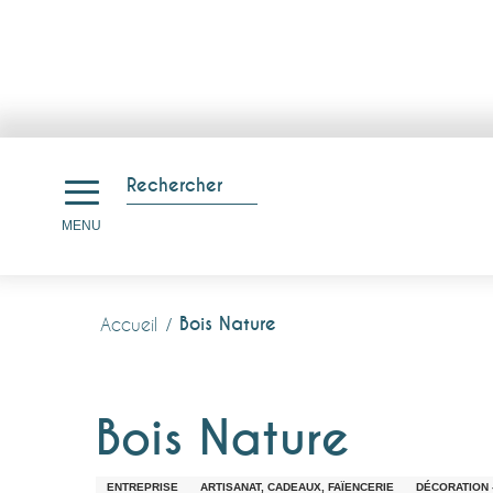
Aller
au
Rechercher
contenu
Recherche
MENU
principal
Bois Nature
Accueil
Bois Nature
ENTREPRISE
ARTISANAT, CADEAUX, FAÏENCERIE
DÉCORATION -