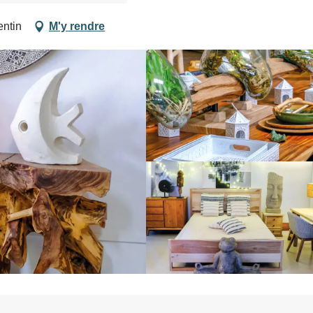
entin
M'y rendre