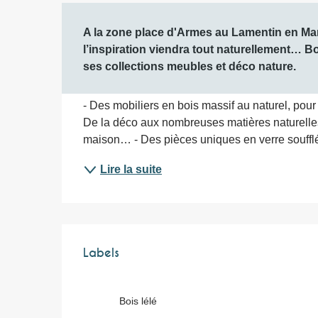
Description
A la zone place d'Armes au Lamentin en Mart
l’inspiration viendra tout naturellement… B
ses collections meubles et déco nature.
- Des mobiliers en bois massif au naturel, pou
De la déco aux nombreuses matières naturelles p
maison… - Des pièces uniques en verre soufflé e
Lire la suite
Offres de prest
Labels
Labels
Bois lélé