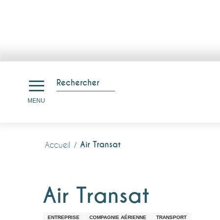
Aller
au
Rechercher
contenu
Recherche
MENU
principal
Air Transat
Accueil
Air Transat
ENTREPRISE
COMPAGNIE AÉRIENNE
TRANSPORT