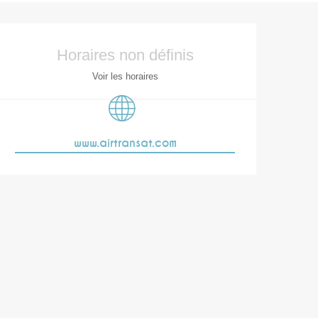
Ouverture et coor
Horaires non définis
Voir les horaires
www.airtransat.com