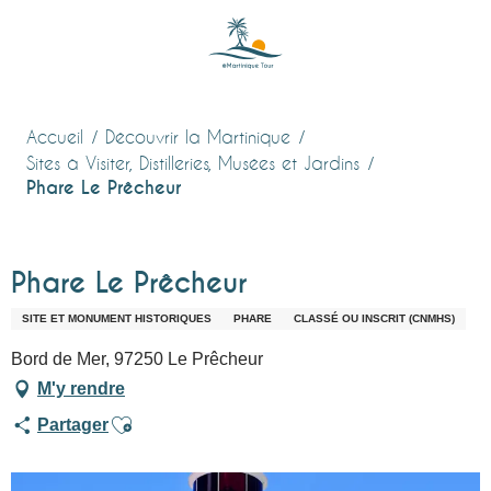
Aller
au
contenu
principal
Accueil
Découvrir la Martinique
Sites à Visiter, Distilleries, Musées et Jardins
Phare Le Prêcheur
Phare Le Prêcheur
SITE ET MONUMENT HISTORIQUES
PHARE
CLASSÉ OU INSCRIT (CNMHS)
Bord de Mer, 97250 Le Prêcheur
M'y rendre
Ajouter aux favoris
Partager