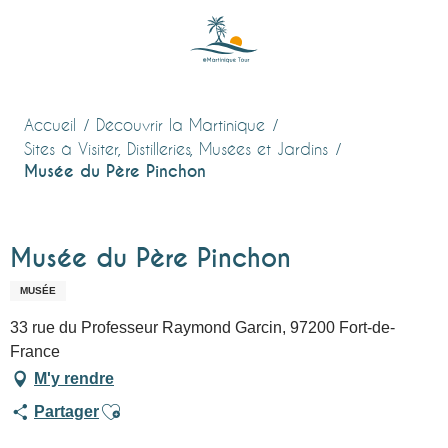
Aller
au
contenu
principal
Accueil
Découvrir la Martinique
Sites à Visiter, Distilleries, Musées et Jardins
Musée du Père Pinchon
Musée du Père Pinchon
MUSÉE
33 rue du Professeur Raymond Garcin, 97200 Fort-de-
France
M'y rendre
Ajouter aux favoris
Partager