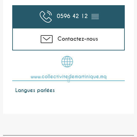
0596 42 12
▒▒
Contactez-nous
www.collectivitedemartinique.mq
Langues parlées
Langues parlées