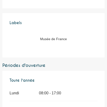
Offres de prestations
Labels
Labels
Musée de France
Périodes d'ouverture
Toute l'année
Toute l'année
Lundi
08:00 - 17:00