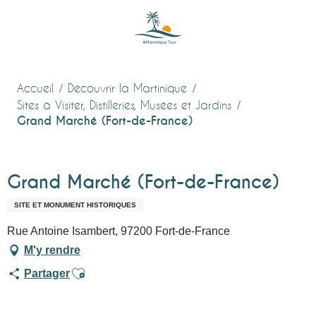
Aller
au
contenu
principal
Accueil
Découvrir la Martinique
Sites à Visiter, Distilleries, Musées et Jardins
Grand Marché (Fort-de-France)
Grand Marché (Fort-de-France)
SITE ET MONUMENT HISTORIQUES
Rue Antoine Isambert, 97200 Fort-de-France
M'y rendre
Ajouter aux favoris
Partager