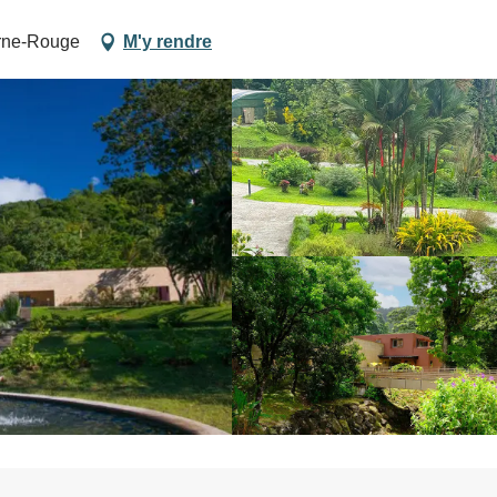
orne-Rouge
M'y rendre