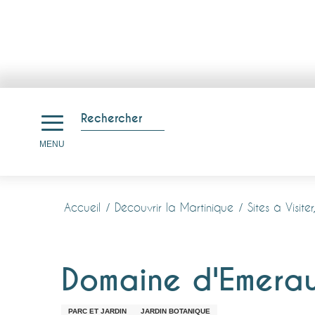
Aller
au
Rechercher
contenu
Recherche
MENU
principal
Accueil
Découvrir la Martinique
Sites à Visiter
Domaine d'Emerau
PARC ET JARDIN
JARDIN BOTANIQUE