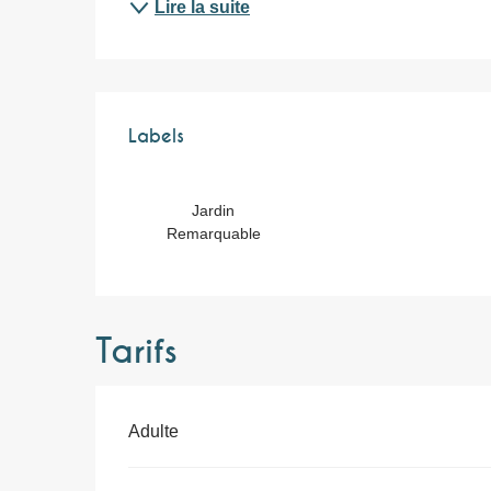
Lire la suite
Offres de prest
Labels
Labels
Jardin
Remarquable
Tarifs
Adulte