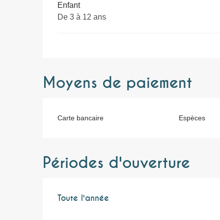
Enfant
De 3 à 12 ans
Moyens de paiement
Carte bancaire
Espèces
Périodes d'ouverture
Toute l'année
Toute l'année