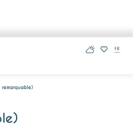
FR
Voir les favoris
n remarquable)
le)