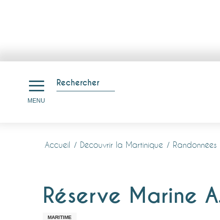
Aller
au
Rechercher
contenu
Recherche
MENU
principal
Accueil
Découvrir la Martinique
Randonnées 
Réserve Marine A
MARITIME