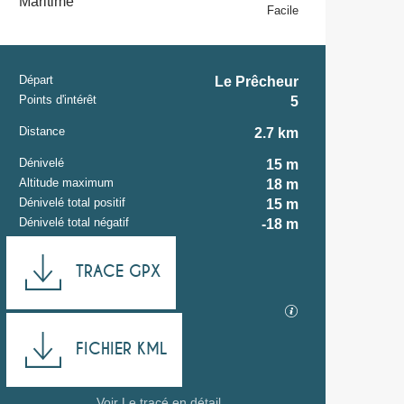
Maritime
Facile
Départ
Le Prêcheur
Informations prati
Points d'intérêt
5
Distance
2.7 km
Dénivelé
15 m
Altitude maximum
18 m
Dénivelé total positif
15 m
Dénivelé total négatif
-18 m
Documentation
TRACE GPX
SECTIONS.TOUR
FICHIER KML
Voir Le tracé en détail