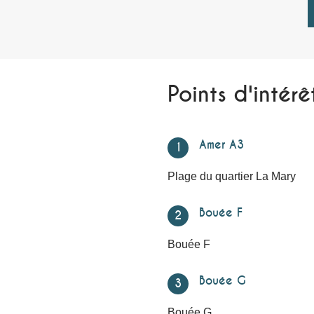
Points d'intérê
Amer A3
1
Plage du quartier La Mary
Bouée F
2
Bouée F
Bouée G
3
Bouée G