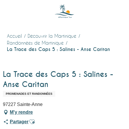
Aller
au
contenu
principal
Accueil
Découvrir la Martinique
Randonnées de Martinique
La Trace des Caps 5 : Salines - Anse Caritan
La Trace des Caps 5 : Salines -
Anse Caritan
PROMENADES ET RANDONNÉES
97227 Sainte-Anne
M'y rendre
Ajouter aux favoris
Partager