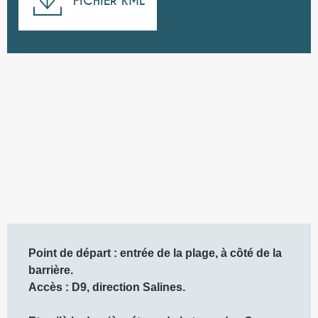
FICHIER KML
50 m de Dénivelé
Dénivelé
Description
Point de départ : entrée de la plage, à côté de la 
barrière. 

Accès : D9, direction Salines. 
