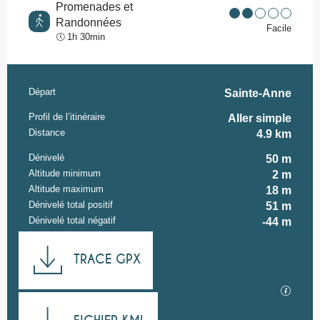
Promenades et
Randonnées
Facile
1h 30min
Départ
Informations pratiques
Sainte-Anne
Profil de l’itinéraire
Aller simple
Distance
4.9 km
Dénivelé
50 m
Altitude minimum
2 m
Altitude maximum
18 m
Dénivelé total positif
51 m
Dénivelé total négatif
-44 m
Documentation
TRACE GPX
SECTI