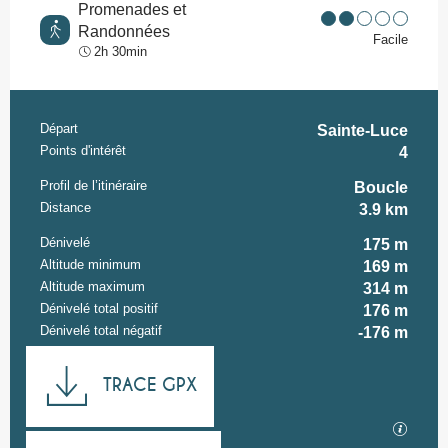
Promenades et
Randonnées
Facile
2h 30min
Départ
Informations pratiques
Sainte-Luce
Points d'intérêt
4
Profil de l’itinéraire
Boucle
Distance
3.9 km
Dénivelé
175 m
Altitude minimum
169 m
Altitude maximum
314 m
Dénivelé total positif
176 m
Dénivelé total négatif
-176 m
Documentation
TRACE GPX
SECTI