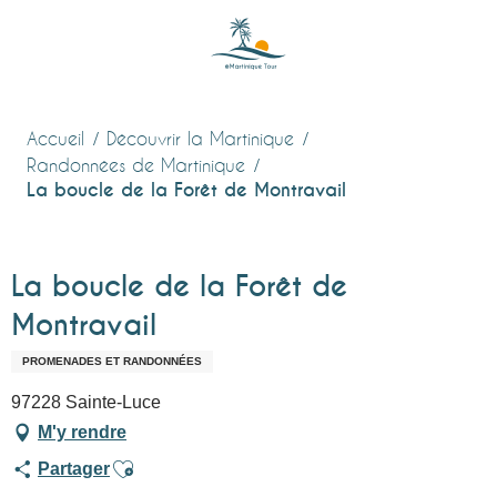
Aller
au
contenu
principal
Accueil
Découvrir la Martinique
Randonnées de Martinique
La boucle de la Forêt de Montravail
La boucle de la Forêt de
Montravail
PROMENADES ET RANDONNÉES
97228 Sainte-Luce
M'y rendre
Ajouter aux favoris
Partager