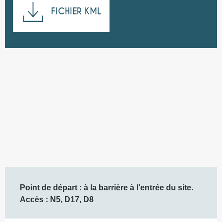
FICHIER KML
175 m de Dénivelé
Dénivelé
Description
Point de départ : à la barrière à l’entrée du site. 

Accès : N5, D17, D8