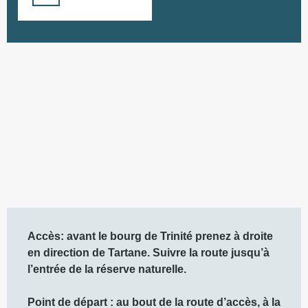
298 m de Dénivelé
Dénivelé
Description
Accès: avant le bourg de Trinité prenez à droite 
en direction de Tartane. Suivre la route jusqu’à 
l’entrée de la réserve naturelle. 

Point de départ : au bout de la route d’accès, à la 