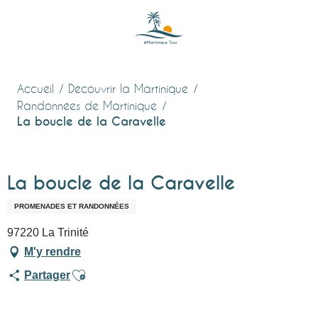
Aller
au
contenu
principal
Accueil
Découvrir la Martinique
Randonnées de Martinique
La boucle de la Caravelle
La boucle de la Caravelle
PROMENADES ET RANDONNÉES
97220 La Trinité
M'y rendre
Ajouter aux favoris
Partager