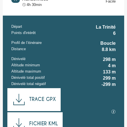
Facile
4h 30min
Départ
Informations pratiques
La Trinité
Points d'intérêt
6
Profil de l’itinéraire
Boucle
Distance
8.8 km
Dénivelé
298 m
Altitude minimum
4 m
Altitude maximum
133 m
Dénivelé total positif
299 m
Dénivelé total négatif
-299 m
Documentation
TRACE GPX
SECTI
FICHIER KML