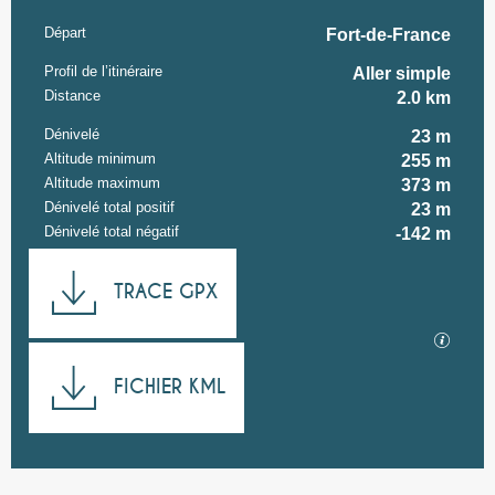
Départ
Informations pratiques
Fort-de-France
Profil de l’itinéraire
Aller simple
Distance
2.0 km
Dénivelé
23 m
Altitude minimum
255 m
Altitude maximum
373 m
Dénivelé total positif
23 m
Dénivelé total négatif
-142 m
Documentation
TRACE GPX
SECTI
FICHIER KML
23 m de Dénivelé
Dénivelé