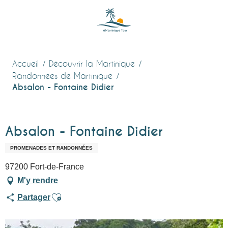
Aller
au
contenu
principal
Accueil
Découvrir la Martinique
Randonnées de Martinique
Absalon - Fontaine Didier
Absalon - Fontaine Didier
PROMENADES ET RANDONNÉES
97200 Fort-de-France
M'y rendre
Ajouter aux favoris
Partager