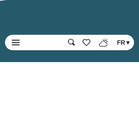
FR
Recherche
Voir les favoris
Accueil
Découvrir
Loisirs et Activités
Manger