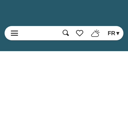
FR
Recherche
Voir les favoris
Accueil
Découvrir
Loisirs et Activités
Manger
S'inscrire à la newsletter
Séjourner