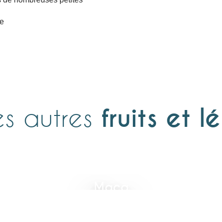
le
es autres
fruits et 
Maca