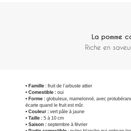
La pomme ca
Riche en saveur
• Famille
: fruit de l’arbuste attier
• Comestible :
oui
• Forme :
globuleux, mamelonné, avec protubéranc
écarte quand le fruit est mûr.
• Couleur :
vert pâle à jaune
• Taille :
5 à 10 cm
• Saison :
septembre à février
• Partie comestible
: pulpe blanche qui entoure le