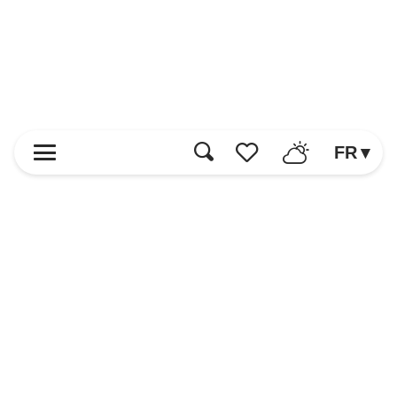
FR
Recherche
Voir les favoris
Accueil
Découvrir
Loisirs et Activités
Manger