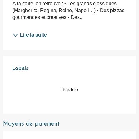
À la carte, on retrouve : • Les grands classiques 
(Margherita, Regina, Reine, Napoli…) • Des pizzas 
gourmandes et créatives • Des...
Lire la suite
Offres de prestations
Labels
Labels
Bois lélé
Moyens de paiement