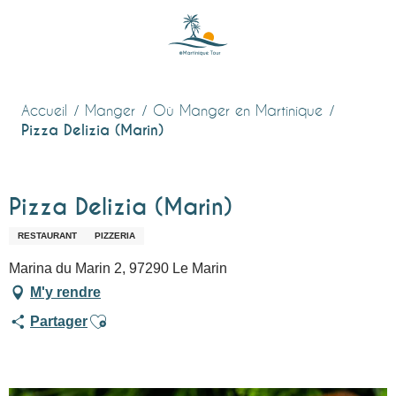
Aller
au
contenu
principal
Accueil
Manger
Où Manger en Martinique
Pizza Delizia (Marin)
Pizza Delizia (Marin)
RESTAURANT
PIZZERIA
Marina du Marin 2, 97290 Le Marin
M'y rendre
Ajouter aux favoris
Partager