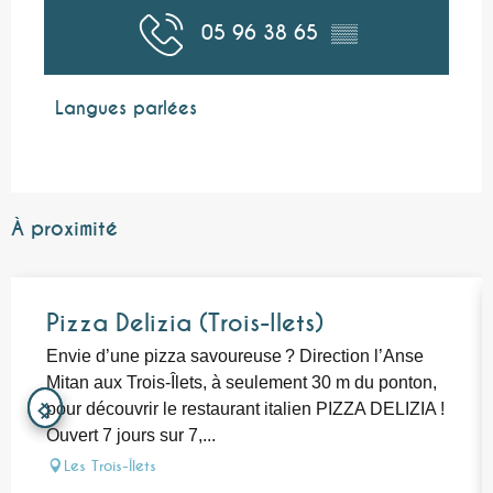
05 96 38 65
▒▒
Langues parlées
Langues parlées
À proximité
Pizza Delizia (Trois-Ilets)
Envie d’une pizza savoureuse ? Direction l’Anse
Mitan aux Trois-Îlets, à seulement 30 m du ponton,
pour découvrir le restaurant italien PIZZA DELIZIA !
Ouvert 7 jours sur 7,...
Les Trois-Îlets