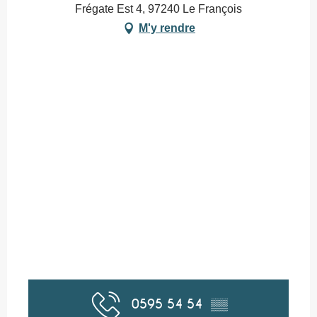
Frégate Est 4, 97240 Le François
M'y rendre
0595 54 54
▒▒