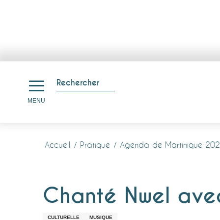
Aller
au
Rechercher
contenu
Recherche
MENU
principal
Accueil
Pratique
Agenda de Martinique 20
Chanté Nwel ave
CULTURELLE
MUSIQUE