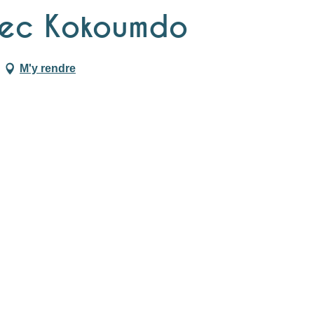
vec Kokoumdo
M'y rendre