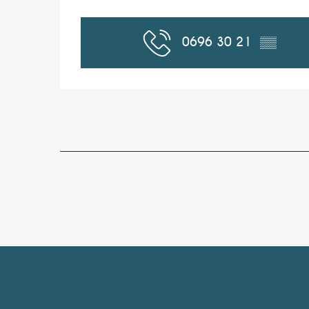
0696 30 21
▒▒